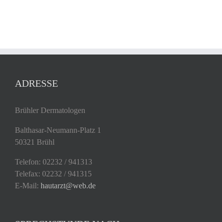
ADRESSE
Brühler Dermatologen
Balthasar-Neumann-Platz 1
50321 Brühl
Telefon: 02232 / 941313
Telefax: 02232 / 941315
E-Mail:
hautarzt@web.de